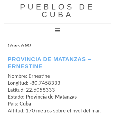
Saltar
PUEBLOS DE
al
contenido
CUBA
Cambiar modo de navegación
8 de mayo de 2023
PROVINCIA DE MATANZAS –
ERNESTINE
Nombre: Ernestine
Longitud: -80.7458333
Latitud: 22.6058333
Estado:
Provincia de Matanzas
Pais:
Cuba
Altitud: 170 metros sobre el nvel del mar.