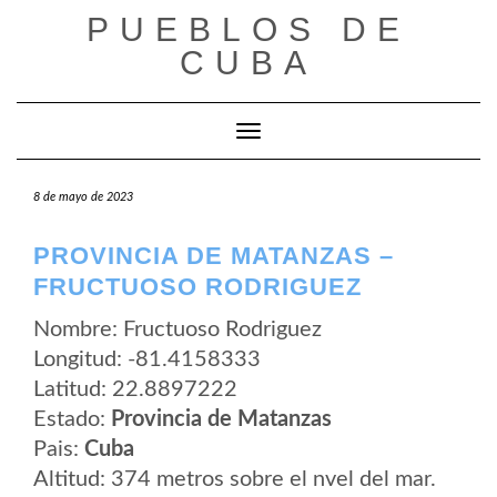
Saltar
PUEBLOS DE
al
contenido
CUBA
Cambiar modo de navegación
8 de mayo de 2023
PROVINCIA DE MATANZAS –
FRUCTUOSO RODRIGUEZ
Nombre: Fructuoso Rodriguez
Longitud: -81.4158333
Latitud: 22.8897222
Estado:
Provincia de Matanzas
Pais:
Cuba
Altitud: 374 metros sobre el nvel del mar.