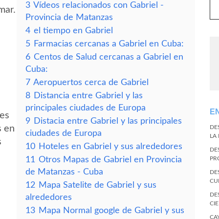
3
Vídeos relacionados con Gabriel -
mar.
Provincia de Matanzas
4
el tiempo en Gabriel
5
Farmacias cercanas a Gabriel en Cuba:
6
Centos de Salud cercanas a Gabriel en
Cuba:
7
Aeropuertos cerca de Gabriel
8
Distancia entre Gabriel y las
principales ciudades de Europa
E
des
9
Distacia entre Gabriel y las principales
s en
DE
ciudades de Europa
LA
s
10
Hoteles en Gabriel y sus alrededores
DE
11
Otros Mapas de Gabriel en Provincia
PR
de Matanzas - Cuba
DE
CU
12
Mapa Satelite de Gabriel y sus
DE
alrededores
CI
13
Mapa Normal google de Gabriel y sus
CA