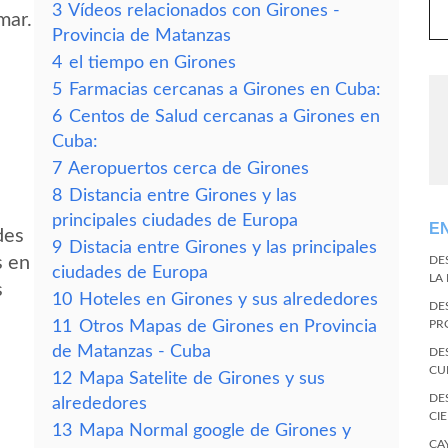
3
Vídeos relacionados con Girones -
mar.
Provincia de Matanzas
4
el tiempo en Girones
5
Farmacias cercanas a Girones en Cuba:
6
Centos de Salud cercanas a Girones en
Cuba:
7
Aeropuertos cerca de Girones
8
Distancia entre Girones y las
principales ciudades de Europa
E
des
9
Distacia entre Girones y las principales
s en
DE
ciudades de Europa
LA
s
10
Hoteles en Girones y sus alrededores
DE
11
Otros Mapas de Girones en Provincia
PR
de Matanzas - Cuba
DE
CU
12
Mapa Satelite de Girones y sus
DE
alrededores
CI
13
Mapa Normal google de Girones y
CA