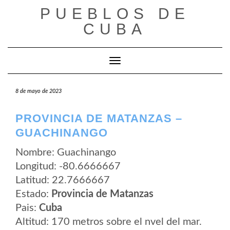
Saltar
PUEBLOS DE
al
contenido
CUBA
Cambiar modo de navegación
8 de mayo de 2023
PROVINCIA DE MATANZAS –
GUACHINANGO
Nombre: Guachinango
Longitud: -80.6666667
Latitud: 22.7666667
Estado:
Provincia de Matanzas
Pais:
Cuba
Altitud: 170 metros sobre el nvel del mar.