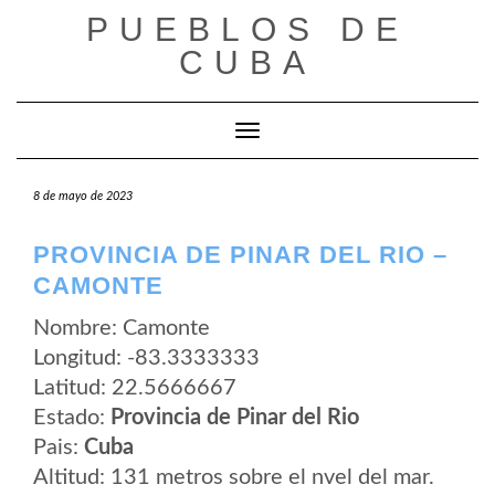
Saltar
PUEBLOS DE
al
contenido
CUBA
Cambiar modo de navegación
8 de mayo de 2023
PROVINCIA DE PINAR DEL RIO –
CAMONTE
Nombre: Camonte
Longitud: -83.3333333
Latitud: 22.5666667
Estado:
Provincia de Pinar del Rio
Pais:
Cuba
Altitud: 131 metros sobre el nvel del mar.