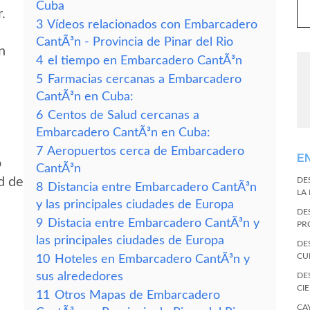
Cuba
.
3
Vídeos relacionados con Embarcadero
CantÃ³n - Provincia de Pinar del Rio
n
4
el tiempo en Embarcadero CantÃ³n
5
Farmacias cercanas a Embarcadero
CantÃ³n en Cuba:
6
Centos de Salud cercanas a
Embarcadero CantÃ³n en Cuba:
7
Aeropuertos cerca de Embarcadero
E
o
CantÃ³n
d de
DE
8
Distancia entre Embarcadero CantÃ³n
LA
y las principales ciudades de Europa
DE
9
Distacia entre Embarcadero CantÃ³n y
PR
las principales ciudades de Europa
DE
CU
10
Hoteles en Embarcadero CantÃ³n y
sus alrededores
DE
CI
11
Otros Mapas de Embarcadero
CA