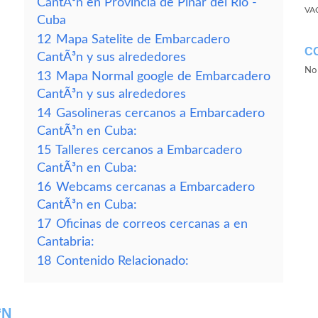
CantÃ³n en Provincia de Pinar del Rio -
VA
Cuba
12
Mapa Satelite de Embarcadero
C
CantÃ³n y sus alrededores
No 
13
Mapa Normal google de Embarcadero
CantÃ³n y sus alrededores
14
Gasolineras cercanos a Embarcadero
CantÃ³n en Cuba:
15
Talleres cercanos a Embarcadero
CantÃ³n en Cuba:
16
Webcams cercanas a Embarcadero
CantÃ³n en Cuba:
17
Oficinas de correos cercanas a en
Cantabria:
18
Contenido Relacionado:
³N