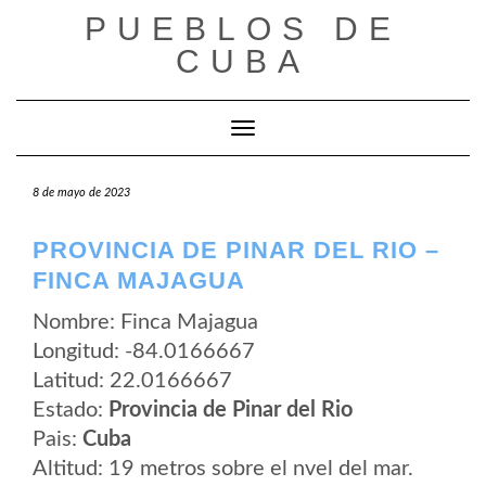
Saltar
PUEBLOS DE
al
contenido
CUBA
Cambiar modo de navegación
8 de mayo de 2023
PROVINCIA DE PINAR DEL RIO –
FINCA MAJAGUA
Nombre: Finca Majagua
Longitud: -84.0166667
Latitud: 22.0166667
Estado:
Provincia de Pinar del Rio
Pais:
Cuba
Altitud: 19 metros sobre el nvel del mar.