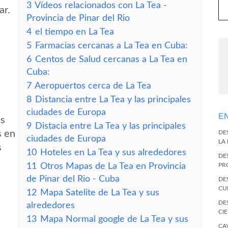
3
Vídeos relacionados con La Tea -
ar.
Provincia de Pinar del Rio
4
el tiempo en La Tea
5
Farmacias cercanas a La Tea en Cuba:
6
Centos de Salud cercanas a La Tea en
Cuba:
7
Aeropuertos cerca de La Tea
8
Distancia entre La Tea y las principales
ciudades de Europa
E
es
9
Distacia entre La Tea y las principales
s en
DE
ciudades de Europa
LA
s
10
Hoteles en La Tea y sus alrededores
DE
11
Otros Mapas de La Tea en Provincia
PR
de Pinar del Rio - Cuba
DE
CU
12
Mapa Satelite de La Tea y sus
DE
alrededores
CI
13
Mapa Normal google de La Tea y sus
CA