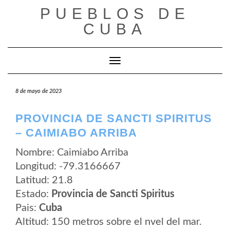
Saltar
PUEBLOS DE
al
contenido
CUBA
Cambiar modo de navegación
8 de mayo de 2023
PROVINCIA DE SANCTI SPIRITUS
– CAIMIABO ARRIBA
Nombre: Caimiabo Arriba
Longitud: -79.3166667
Latitud: 21.8
Estado:
Provincia de Sancti Spiritus
Pais:
Cuba
Altitud: 150 metros sobre el nvel del mar.