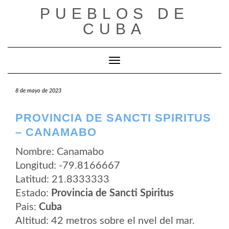
Saltar
PUEBLOS DE
al
contenido
CUBA
Cambiar modo de navegación
8 de mayo de 2023
PROVINCIA DE SANCTI SPIRITUS
– CANAMABO
Nombre: Canamabo
Longitud: -79.8166667
Latitud: 21.8333333
Estado:
Provincia de Sancti Spiritus
Pais:
Cuba
Altitud: 42 metros sobre el nvel del mar.