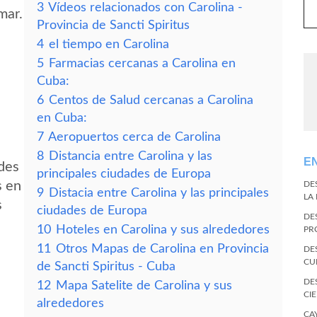
3
Vídeos relacionados con Carolina -
mar.
Provincia de Sancti Spiritus
4
el tiempo en Carolina
5
Farmacias cercanas a Carolina en
Cuba:
6
Centos de Salud cercanas a Carolina
en Cuba:
7
Aeropuertos cerca de Carolina
8
Distancia entre Carolina y las
E
edes
principales ciudades de Europa
s en
DE
9
Distacia entre Carolina y las principales
LA
s
ciudades de Europa
DE
10
Hoteles en Carolina y sus alrededores
PR
11
Otros Mapas de Carolina en Provincia
DE
CU
de Sancti Spiritus - Cuba
DE
12
Mapa Satelite de Carolina y sus
CI
alrededores
CA