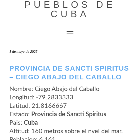
PUEBLOS DE
Saltar
al
CUBA
contenido
Cambiar modo de navegación
8 de mayo de 2023
PROVINCIA DE SANCTI SPIRITUS
– CIEGO ABAJO DEL CABALLO
Nombre: Ciego Abajo del Caballo
Longitud: -79.2833333
Latitud: 21.8166667
Estado:
Provincia de Sancti Spiritus
Pais:
Cuba
Altitud: 160 metros sobre el nvel del mar.
Poblacion: 6.161