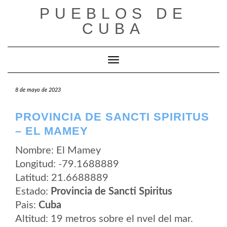
Saltar
PUEBLOS DE
al
contenido
CUBA
Cambiar modo de navegación
8 de mayo de 2023
PROVINCIA DE SANCTI SPIRITUS
– EL MAMEY
Nombre: El Mamey
Longitud: -79.1688889
Latitud: 21.6688889
Estado:
Provincia de Sancti Spiritus
Pais:
Cuba
Altitud: 19 metros sobre el nvel del mar.