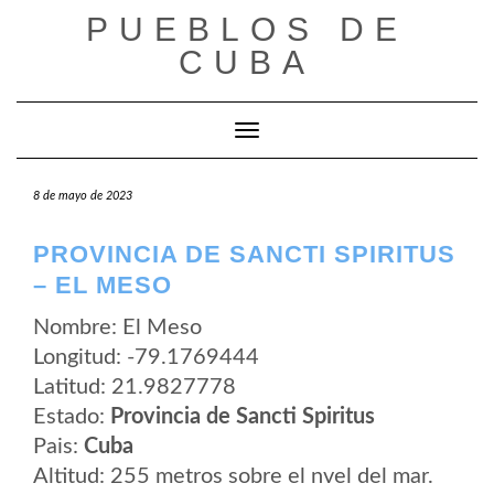
Saltar
PUEBLOS DE
al
contenido
CUBA
Cambiar modo de navegación
8 de mayo de 2023
PROVINCIA DE SANCTI SPIRITUS
– EL MESO
Nombre: El Meso
Longitud: -79.1769444
Latitud: 21.9827778
Estado:
Provincia de Sancti Spiritus
Pais:
Cuba
Altitud: 255 metros sobre el nvel del mar.