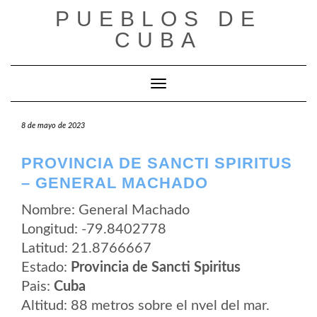
Saltar
PUEBLOS DE
al
contenido
CUBA
Cambiar modo de navegación
8 de mayo de 2023
PROVINCIA DE SANCTI SPIRITUS
– GENERAL MACHADO
Nombre: General Machado
Longitud: -79.8402778
Latitud: 21.8766667
Estado:
Provincia de Sancti Spiritus
Pais:
Cuba
Altitud: 88 metros sobre el nvel del mar.