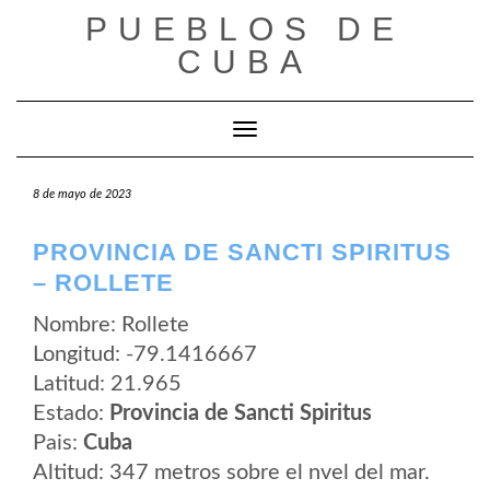
Saltar
PUEBLOS DE
al
contenido
CUBA
Cambiar modo de navegación
8 de mayo de 2023
PROVINCIA DE SANCTI SPIRITUS
– ROLLETE
Nombre: Rollete
Longitud: -79.1416667
Latitud: 21.965
Estado:
Provincia de Sancti Spiritus
Pais:
Cuba
Altitud: 347 metros sobre el nvel del mar.