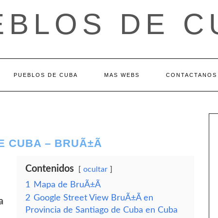
EBLOS DE C
PUEBLOS DE CUBA
MAS WEBS
CONTACTANOS
E CUBA – BRUÃ±Ã­
Contenidos
ocultar
1
Mapa de BruÃ±Ã­
2
Google Street View BruÃ±Ã­ en
a
Provincia de Santiago de Cuba en Cuba