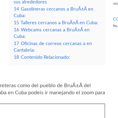
sus alrededores
VA
14
Gasolineras cercanos a BruÃ±Ã­ en
Cuba:
C
15
Talleres cercanos a BruÃ±Ã­ en Cuba:
No 
16
Webcams cercanas a BruÃ±Ã­ en
Cuba:
17
Oficinas de correos cercanas a en
Cantabria:
18
Contenido Relacionado:
reteras como del pueblo de BruÃ±Ã­ del
uba en Cuba podeis ir manejando el zoom para