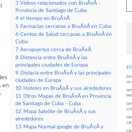
3
Vídeos relacionados con BruÃ±Ã­ -
l
Provincia de Santiago de Cuba
4
el tiempo en BruÃ±Ã­
5
Farmacias cercanas a BruÃ±Ã­ en Cuba:
6
Centos de Salud cercanas a BruÃ±Ã­ en
Cuba:
7
Aeropuertos cerca de BruÃ±Ã­
8
Distancia entre BruÃ±Ã­ y las
principales ciudades de Europa
E
9
Distacia entre BruÃ±Ã­ y las principales
des
DE
ciudades de Europa
LA
s en
10
Hoteles en BruÃ±Ã­ y sus alrededores
DE
s
11
Otros Mapas de BruÃ±Ã­ en Provincia
PR
de Santiago de Cuba - Cuba
DE
CU
12
Mapa Satelite de BruÃ±Ã­ y sus
DE
alrededores
CI
13
Mapa Normal google de BruÃ±Ã­ y
CA