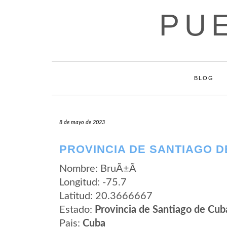
Saltar
PU
al
contenido
BLOG
8 de mayo de 2023
PROVINCIA DE SANTIAGO D
Nombre: BruÃ±Ã­
Longitud: -75.7
Latitud: 20.3666667
Estado:
Provincia de Santiago de Cub
Pais:
Cuba