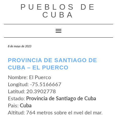
Saltar
PUEBLOS DE
al
contenido
CUBA
Cambiar modo de navegación
8 de mayo de 2023
PROVINCIA DE SANTIAGO DE
CUBA – EL PUERCO
Nombre: El Puerco
Longitud: -75.5166667
Latitud: 20.3902778
Estado:
Provincia de Santiago de Cuba
Pais:
Cuba
Altitud: 764 metros sobre el nvel del mar.