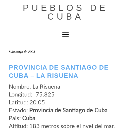
Saltar
PUEBLOS DE
al
contenido
CUBA
Cambiar modo de navegación
8 de mayo de 2023
PROVINCIA DE SANTIAGO DE
CUBA – LA RISUENA
Nombre: La Risuena
Longitud: -75.825
Latitud: 20.05
Estado:
Provincia de Santiago de Cuba
Pais:
Cuba
Altitud: 183 metros sobre el nvel del mar.