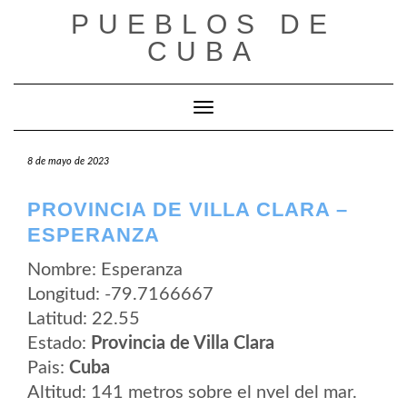
Saltar
PUEBLOS DE
al
contenido
CUBA
Cambiar modo de navegación
8 de mayo de 2023
PROVINCIA DE VILLA CLARA –
ESPERANZA
Nombre: Esperanza
Longitud: -79.7166667
Latitud: 22.55
Estado:
Provincia de Villa Clara
Pais:
Cuba
Altitud: 141 metros sobre el nvel del mar.