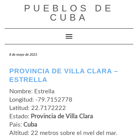
Saltar
PUEBLOS DE
al
contenido
CUBA
Cambiar modo de navegación
8 de mayo de 2023
PROVINCIA DE VILLA CLARA –
ESTRELLA
Nombre: Estrella
Longitud: -79.7152778
Latitud: 22.7172222
Estado:
Provincia de Villa Clara
Pais:
Cuba
Altitud: 22 metros sobre el nvel del mar.