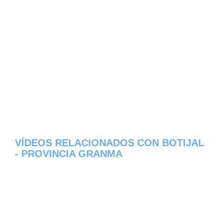
VÍDEOS RELACIONADOS CON BOTIJAL
- PROVINCIA GRANMA
Aqui os dejamos algunos de los videos que
hemos encontrado del pueblo Botijal del
estado de Provincia Granma en Cuba,