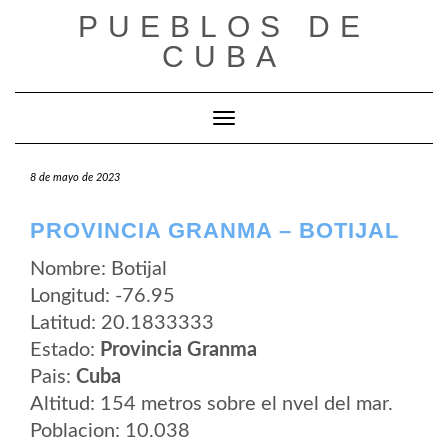
Saltar
PUEBLOS DE
al
contenido
CUBA
Cambiar modo de navegación
8 de mayo de 2023
PROVINCIA GRANMA – BOTIJAL
Nombre: Botijal
Longitud: -76.95
Latitud: 20.1833333
Estado:
Provincia Granma
Pais:
Cuba
Altitud: 154 metros sobre el nvel del mar.
Poblacion: 10.038