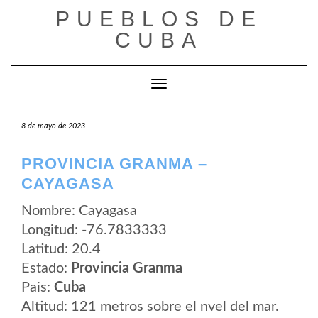
Saltar
PUEBLOS DE
al
contenido
CUBA
Cambiar modo de navegación
8 de mayo de 2023
PROVINCIA GRANMA –
CAYAGASA
Nombre: Cayagasa
Longitud: -76.7833333
Latitud: 20.4
Estado:
Provincia Granma
Pais:
Cuba
Altitud: 121 metros sobre el nvel del mar.