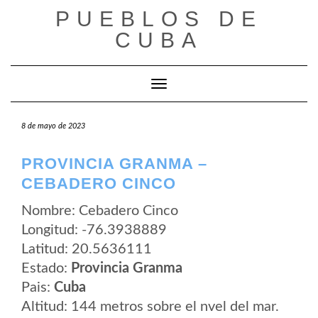
Saltar
PUEBLOS DE
al
contenido
CUBA
Cambiar modo de navegación
8 de mayo de 2023
PROVINCIA GRANMA –
CEBADERO CINCO
Nombre: Cebadero Cinco
Longitud: -76.3938889
Latitud: 20.5636111
Estado:
Provincia Granma
Pais:
Cuba
Altitud: 144 metros sobre el nvel del mar.